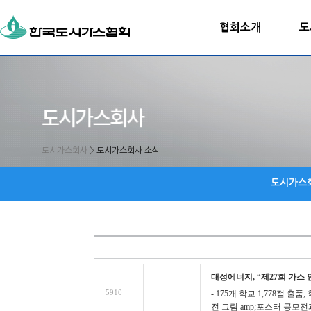
협회소개
도
도시가스회사
>
도시가스회사 소식
도시가스
대성에너지, “제27회 가스
5910
- 175개 학교 1,778점 
전 그림 amp;포스터 공모전과 