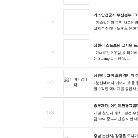
가스안전공사 부산본부, C
5909
- 가스업계와 함께 사고예
설치부주의나 노후로 인한 연
삼천리 스포츠단 고지원 프
5908
- Chai797, 호우섬, 이타
는 SL amp;C는 한식, ....
삼천리, 고객 초청 에너지 
5907
- 분산에너지·에너지 효율 
필수적인 에너지를 공급하는 
중부재단, 어린이환경그림대
5906
- 1일 천안서 개최...본선
금 수여
중부재단은 이번 대회 
충남 논산시, 강경읍 도시가