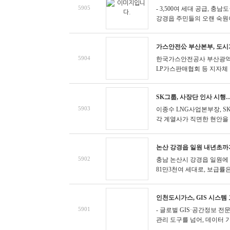
5905
- 3,500여 세대 공급, 충
강경읍 주민들의 오랜 숙원이자,
가스안전公 부산본부, 도시
5904
한국가스안전공사 부산광역본
LP가스판매협회 등 지자체 및
SK그룹, 사장단 인사 시
5903
이종수 LNG사업본부장, SK
각 계열사가 직면한 현안을 빠
논산 강경읍 일원 내년초까지
5902
충남 논산시 강경읍 일원에
81만3천여 세대로, 보급률은 76
인천도시가스, GIS 시스
5901
- 글로벌 GIS·공간정보 전
관리 도구를 넘어, 데이터 기반