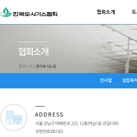
협회소개
도
협회소개
>
찾아오시는길
인사말
설립목적
|
A D D R E S S
서울 강남구 테헤란로 223, 12층(역삼1동 큰길타워)
우편번호(06142)