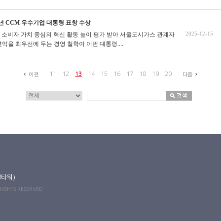
5년 CCM 우수기업 대통령 표창 수상
2025-12-15
터 소비자 가치 중심의 혁신 활동 높이 평가 받아
서울도시가스 관계자
편익을 최우선에 두는 경영 철학이 이번 대통령....
11
12
13
14
15
16
17
18
19
20
이전
다음
길타워)
 RIGHTS RESERVED