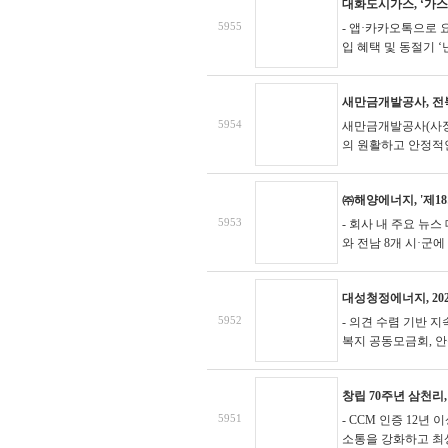
대화도시가스, ‘가스
5955
- 앱·카카오톡으로 
입 혜택 및 동절기 
새만금개발공사, 전
5954
새만금개발공사(사장
의 원활하고 안정적
㈜해양에너지, '제18
5953
- 회사 내 주요 뉴
와 전남 8개 시·군
대성청정에너지, 20
5952
- 의견 수렴 기반 
복지 공동모금회, 안
창립 70주년 삼천리
5951
- CCM 인증 12
소통을 강화하고 최상