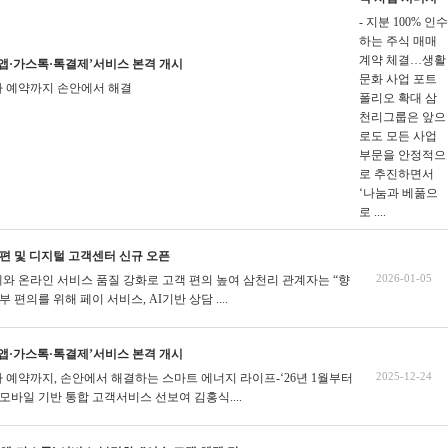
- 지분 100% 인수
하는 주식 매매
계약 체결…생활
앱·가스톡·톡결제’서비스 본격 개시
문화 사업 포트
사 예약까지 손안에서 해결
폴리오 확대
삼
천리그룹은 앞으
로도 모든 사업
부문을 안정적으
로 추진하면서
‘나눔과 베풂으
로 ....
편 및 디지털 고객센터 신규 오픈
2026-01-05
계와 온라인 서비스 품질 강화로 고객 편의 높여
삼천리 관계자는 “향
 편의를 위해 페이 서비스, AI기반 상담 ....
앱·가스톡·톡결제’서비스 본격 개시
2025-12-24
사 예약까지, 손안에서 해결하는 스마트 에너지 라이프-‘26년 1월부터
 모바일 기반 통합 고객서비스 선보여
김홍식....