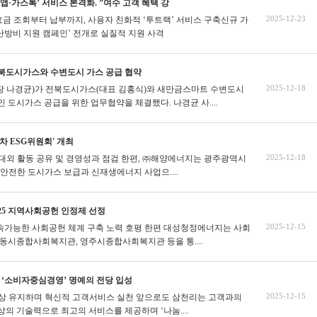
앱·가스톡’ 서비스 본격화. ”여수 고객 혜택 강
2025-12-23
요금 조회부터 납부까지, 사용자 친화적 ‘투트랙’ 서비스 구축신규 가
‘난방비 지원 캠페인’ 전개로 실질적 지원 사격
북도시가스와 수변도시 가스 공급 협약
2025-12-18
 나경균)가 전북도시가스(대표 김홍식)와 새만금스마트 수변도시
인 도시가스 공급을 위한 업무협약을 체결했다.
나경균 사....
차 ESG위원회' 개최
2025-12-18
스 대외 활동 공유 및 경영성과 점검
한편, ㈜해양에너지는 광주광역시
에 안전한 도시가스 보급과 신재생에너지 사업으....
25 지역사회공헌 인정제 선정
2025-12-15
지속가능한 사회공헌 체계 구축 노력 호평
한편 대성청정에너지는 사회
동시종합사회복지관, 영주시종합사회복지관 등을 통....
, ‘소비자중심경영’ 명예의 전당 입성
2025-12-15
년 이상 유지하며 혁신적 고객서비스 실천
앞으로도 삼천리는 고객과의
의 기술력으로 최고의 서비스를 제공하며 ‘나눔....