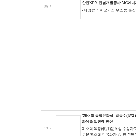
한전KDN·전남개발공사·MC에너
5915
- 태양광·바이오가스·수소 등 분
‘제33회 목정문화상’ 박동수(문학
화예술 발전에 헌신
5912
제33회 목정(牧汀)문화상 수상자로
부문 황호철 한국화가(78·전 전