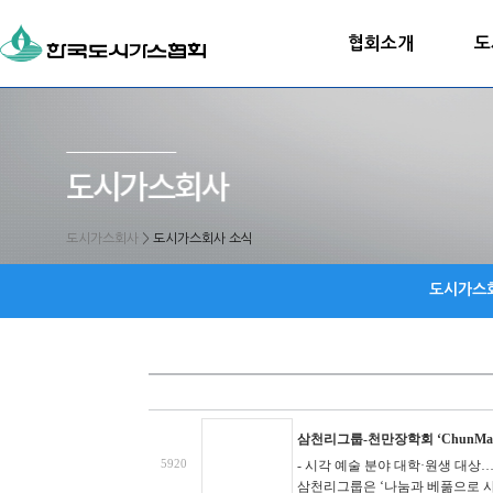
협회소개
도
도시가스회사
>
도시가스회사 소식
도시가스
삼천리그룹-천만장학회 ‘ChunMan Ar
5920
- 시각 예술 분야 대학·원생 대상…
삼천리그룹은 ‘나눔과 베풂으로 사랑