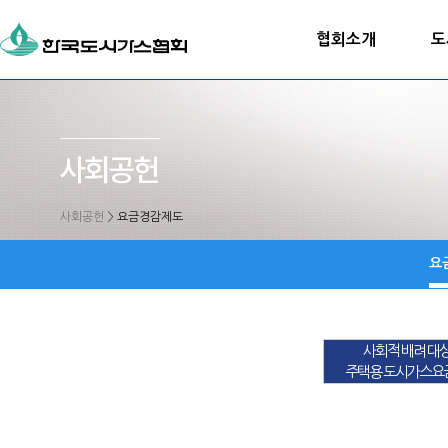
협회소개
도
사회공헌
>
요금경감제도
요
사회적 배려 대
주택용 도시가스요