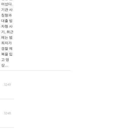
어섰다.
기관 사
칭형과
대출 빙
자형 사
기, 최근
에는 범
죄자가
경찰 제
복을 입
고 영
상....
3240
3248