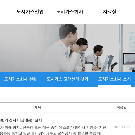
도시가스산업
도시가스회사
자료실
도시가스회사 현황
도시가스 고객센터 찾기
도시가스회사 소식
|
|
제목
작성일
 하반기 전사 비상 훈련’ 실시
2025-11-21
2차 피해 방지...신속한 초동 대응 중점 예스코(대표이사 김환)는 지난
 응봉동 중학교 인근에서 광역상수도 굴착공사 중 발생한 중압 배....