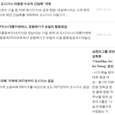
5년 도시가스 대용량 수요처 간담회’ 개최
2025-11-13
료전지 기술 등 미래 에너지 이슈 공유
한편, 대성에너지는 고객 최우
로 매년 간담회를 개최하며, 도시가스 사용기기....
지사-대륜이엔에스, 공동배기구 보일러 합동점검
울동부지사(지사장 양남식)는 11일 권역 내 도시가스사 대륜이엔에
2025-11-12
성원중계2차아파트에서 공동배기구 보일러 시설 합동점검과 CO(일산
삼천리그룹-천만
장학회
‘ChunMan Art
for Young’ 공모
- 시각 예술 분야
대학·원생 대
음피해' 지역에 2037년까지 도시가스 공급
상…총 1억 2100
역 소음피해 200가구를 대상으로 오는 2037년까지 도시가스 공급
만원 장학금
한
편 올해 창립 70
주년을 맞은 삼
천리그룹은 ‘나
눔과 베풂으로
사랑받는 기