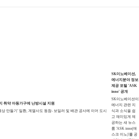
SK이노베이션,
에너지분야 정보
제공 포털 'ASK
inno' 공개
SK이노베이션이
지 취약 아동가구에 난방시설 지원
에너지 관련 지
세상 만들기' 일환, 계열사도 동참- 보일러 및 배관 공사에 이어 도시
식과 소식을 쉽
고 재미있게 제
공하는 새 뉴스
룸 'ASK inno(애
스크 이노)'를 공