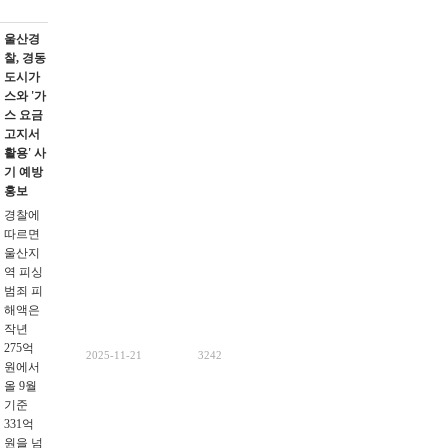
울산경
찰, 경동
도시가
스와 '가
스 요금
고지서
활용' 사
기 예방
홍보
경찰에
따르면
울산지
역 피싱
범죄 피
해액은
작년
275억
2025-11-21
3242
원에서
올 9월
기준
331억
원을 넘