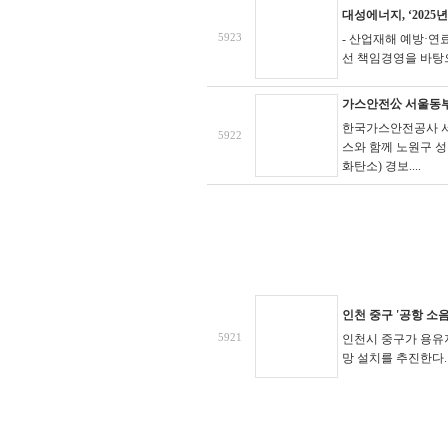
대성에너지, ‘202
5923
- 산업재해 예방·연
선 책임경영을 바탕으
가스안전公 서울동부
한국가스안전공사 서
5922
스와 함께 노원구 
화탄소) 경보....
인천 중구 '공항 소
5921
인천시 중구가 용유지
망 설치를 추진한다.