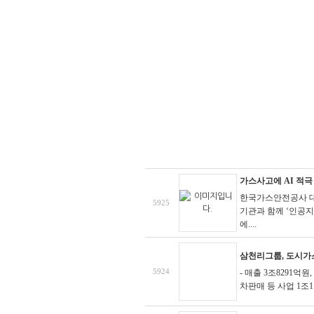
가스사고에 AI 적극
한국가스안전공사 대
5925
기관과 함께 ‘인공지능
에....
삼천리그룹, 도시가
5924
- 매출 3조8291억
차판매 등 사업 1조1