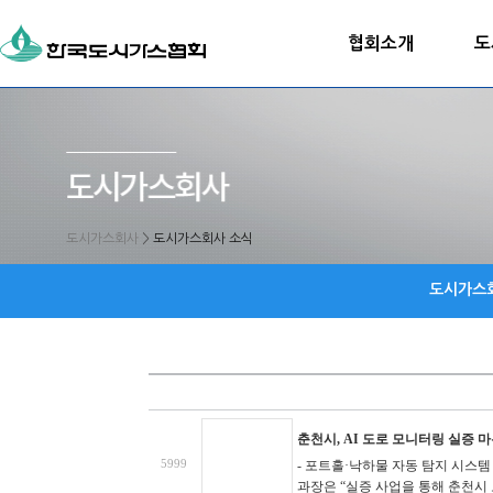
협회소개
도
도시가스회사
>
도시가스회사 소식
도시가스
춘천시, AI 도로 모니터링 실증
5999
- 포트홀·낙하물 자동 탐지 시스
과장은 “실증 사업을 통해 춘천시 도