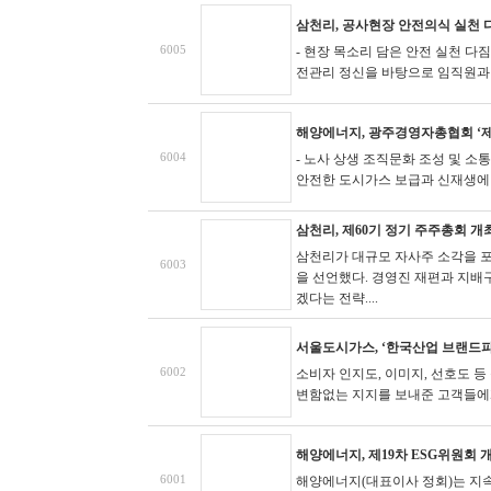
삼천리, 공사현장 안전의식 실천 
6005
- 현장 목소리 담은 안전 실천 다짐
전관리 정신을 바탕으로 임직원과 협
해양에너지, 광주경영자총협회 ‘제
6004
- 노사 상생 조직문화 조성 및 소
안전한 도시가스 보급과 신재생에너지
삼천리, 제60기 정기 주주총회 개
삼천리가 대규모 자사주 소각을 포
6003
을 선언했다. 경영진 재편과 지배
겠다는 전략....
서울도시가스, ‘한국산업 브랜드파워
6002
소비자 인지도, 이미지, 선호도 
변함없는 지지를 보내준 고객들에게 
해양에너지, 제19차 ESG위원회 
6001
해양에너지(대표이사 정회)는 지속가