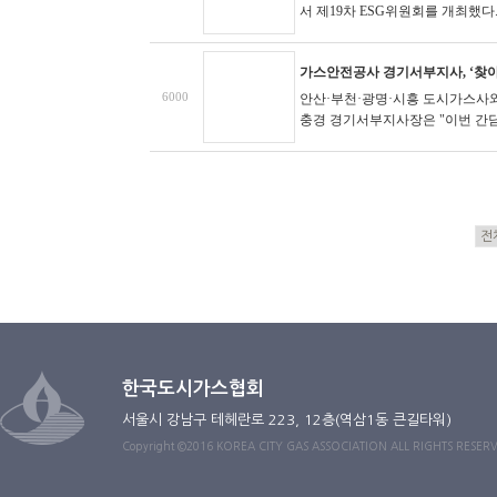
서 제19차 ESG위원회를 개최했다. 
가스안전공사 경기서부지사, ‘찾아
6000
안산·부천·광명·시흥 도시가스사와
충경 경기서부지사장은 "이번 간담회
한국도시가스협회
서울시 강남구 테헤란로 223, 12층(역삼1동 큰길타워)
Copyright ©2016 KOREA CITY GAS ASSOCIATION ALL RIGHTS RESER