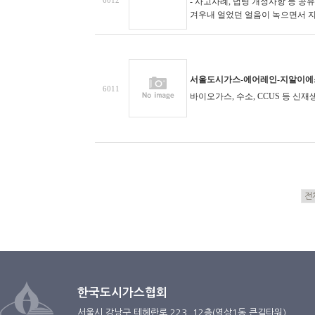
6012
- 사고사례, 법령 개정사항 등 공
겨우내 얼었던 얼음이 녹으면서 지반
서울도시가스-에어레인-지알이에스,
6011
바이오가스, 수소, CCUS 등 신
한국도시가스협회
서울시 강남구 테헤란로 223, 12층(역삼1동 큰길타워)