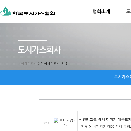
협회소개
도
도시가스회사
>
도시가스회사 소식
도시가스
삼천리그룹, 에너지 위기 대응코
6010
-
정부 에너지위기 대응 정책 동참,