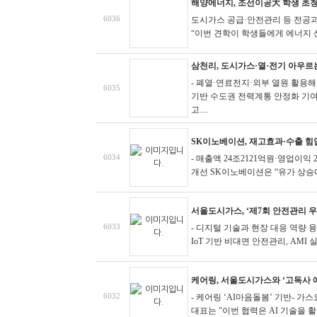
해양에너지, 조선이공大 학생 초
6036
도시가스 공급·안전관리 등 전공과
“이번 견학이 학생들에게 에너지 산
삼천리, 도시가스·열·전기 아우르
- 폐열·연료전지·외부 열원 활용
6035
기반 수도권 전력계통 안정화 기여-
고....
SK이노베이션, 재고효과·수출 힘입
6034
- 매출액 24조2121억원·영업이익
개선
SK이노베이션은 “유가 상승에 
서울도시가스, ‘제7회 안전관리 
6033
- 디지털 기술과 현장 대응 역량
IoT 기반 비대면 안전관리, AMI 실시
케어링, 서울도시가스와 ‘고독사 예
6032
- 케어링 ‘AI마음돌봄’ 기반- 
대표는 "이번 협력은 AI 기술을 활