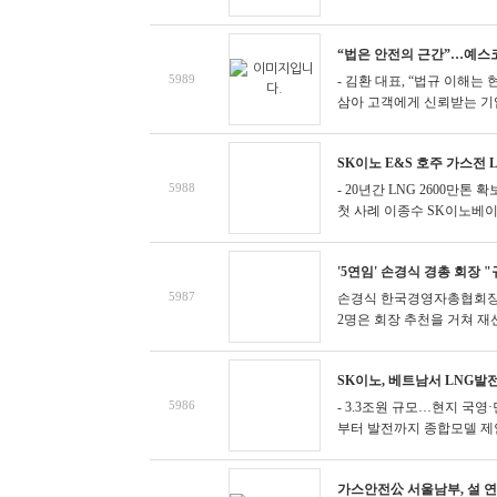
“법은 안전의 근간”…예스
5989
- 김환 대표, “법규 이해는
삼아 고객에게 신뢰받는 기업이
SK이노 E&S 호주 가스전 
5988
- 20년간 LNG 2600
첫 사례
이종수 SK이노베이션 E
'5연임' 손경식 경총 회장 
5987
손경식 한국경영자총협회장
2명은 회장 추천을 거쳐 재선
SK이노, 베트남서 LNG발
5986
- 3.3조원 규모…현지 국영
부터 발전까지 종합모델 제안- 
가스안전公 서울남부, 설 