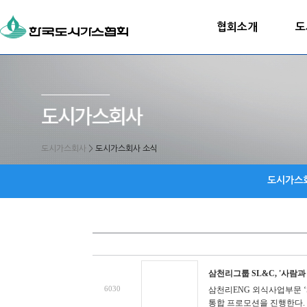
협회소개
도
도시가스회사
>
도시가스회사 소식
도시가스
삼천리그룹 SL&C, '사람
6030
삼천리ENG 외식사업부문 ‘S
통합 프로모션을 진행한다. 이