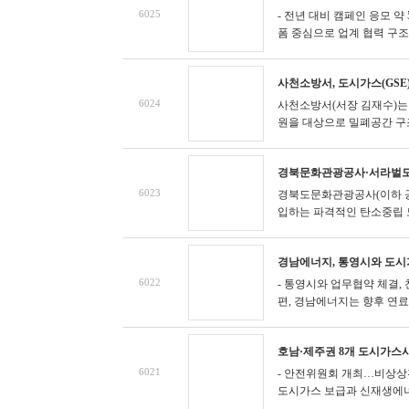
6025
- 전년 대비 캠페인 응모 약
폼 중심으로 업계 협력 구
사천소방서, 도시가스(GS
6024
사천소방서(서장 김재수)는 
원을 대상으로 밀폐공간 구조
경북문화관광공사·서라벌도
6023
경북도문화관광공사(이하 공
입하는 파격적인 탄소중립 
경남에너지, 통영시와 도시
6022
- 통영시와 업무협약 체결,
편, 경남에너지는 향후 연료전
호남·제주권 8개 도시가스
6021
- 안전위원회 개최…비상상
도시가스 보급과 신재생에너지 