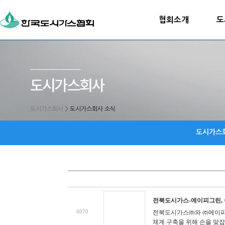
협회소개
도
도시가스회사
>
도시가스회사 소식
도시가스
전북도시가스-에이피그린, 수
6070
전북도시가스㈜와 ㈜에이피그
체계 구축을 위해 손을 맞