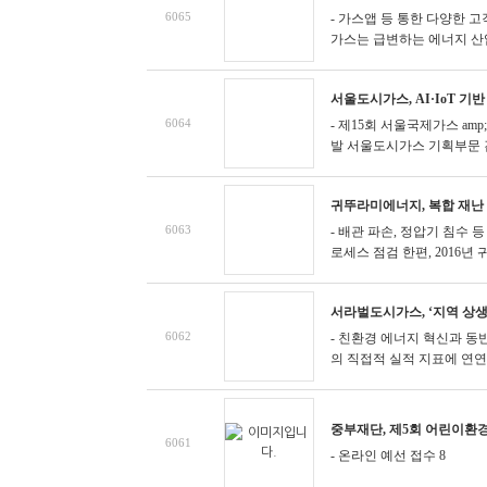
6065
- 가스앱 등 통한 다양한 
가스는 급변하는 에너지 산업 
서울도시가스, AI·IoT 
6064
- 제15회 서울국제가스 am
발
서울도시가스 기획부문 김광
귀뚜라미에너지, 복합 재난
6063
- 배관 파손, 정압기 침수 
로세스 점검
한편, 2016년 귀
서라벌도시가스, ‘지역 상생 
6062
- 친환경 에너지 혁신과 동
의 직접적 실적 지표에 연연하
중부재단, 제5회 어린이환
6061
- 온라인 예선 접수 8