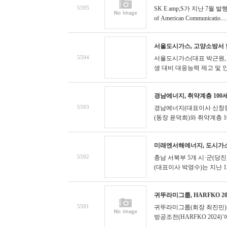
5595
SK E amp;S가 지난 7월 
of American Communicatio....
서울도시가스, 고양소방서 
5594
서울도시가스(대표 박근원, 
생 대비 대응능력 제고 및 안
경남에너지, 취약계층 10
5593
경남에너지(대표이사 신창동
(동장 윤덕희)와 취약계층 1
미래엔서해에너지, 도시가스
5592
충남 서북부 5개 시·군(당
(대표이사 박영수)는 지난 1
귀뚜라미그룹, HARFKO 
5591
귀뚜라미그룹(회장 최진민)은
방공조전(HARFKO 2024)