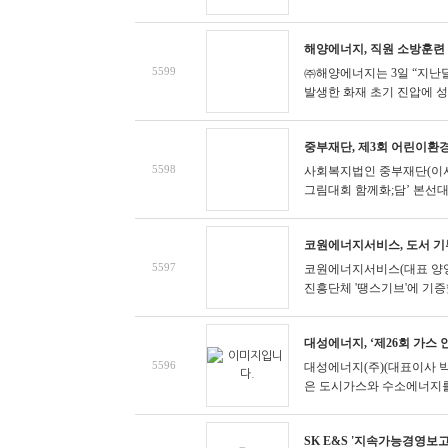
해양에너지, 직원 소방훈련 
5599
㈜해양에너지는 3일 “지난달
발생한 화재 초기 진압에 성공
중부재단, 제3회 어린이환경
5598
사회복지법인 중부재단(이사장 김
그림대회 함께화;담’ 본선대회
코원에너지서비스, 도서 기
5597
코원에너지서비스(대표 양영철
진흥단체 '땡스기브'에 기증했다
대성에너지, ‘제26회 가스
5596
대성에너지(주)(대표이사 박
은 도시가스와 수소에너지를 
SK E&S '지속가능경영보고서