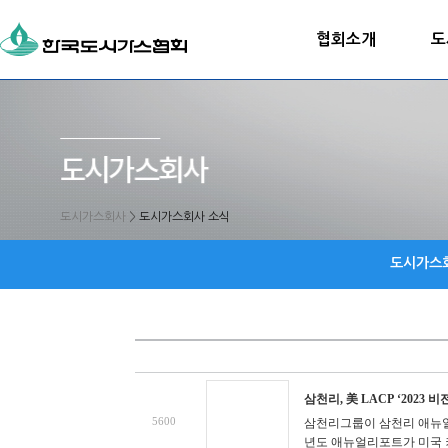
협회소개
도
도시가스회사
>
도시가스회사 소식
도시가스
삼천리, 美 LACP ‘2023 
5600
삼천리그룹이 삼천리 애뉴얼
년도 애뉴얼리포트가 미국 커뮤니