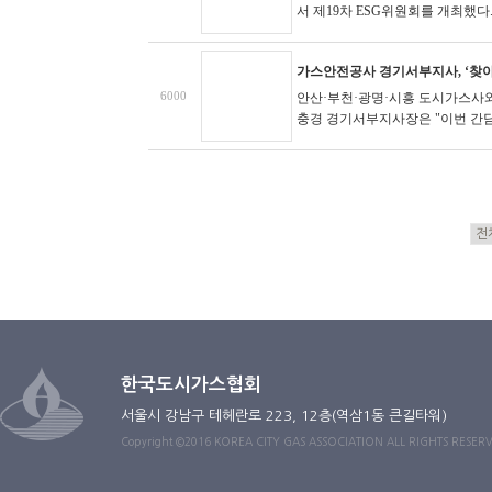
서 제19차 ESG위원회를 개최했다. 
가스안전공사 경기서부지사, ‘찾아
6000
안산·부천·광명·시흥 도시가스사와
충경 경기서부지사장은 "이번 간담회
한국도시가스협회
서울시 강남구 테헤란로 223, 12층(역삼1동 큰길타워)
Copyright ©2016 KOREA CITY GAS ASSOCIATION ALL RIGHTS RESER