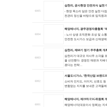
삼천리, 공사현장 안전의식 실천 
6005
- 현장 목소리 담은 안전 실천 다짐
전관리 정신을 바탕으로 임직원과 협
해양에너지, 광주경영자총협회 ‘제
6004
- 노사 상생 조직문화 조성 및 소
안전한 도시가스 보급과 신재생에너지
삼천리, 제60기 정기 주주총회 개
삼천리가 대규모 자사주 소각을 포
6003
을 선언했다. 경영진 재편과 지배
겠다는 전략....
서울도시가스, ‘한국산업 브랜드파워
6002
소비자 인지도, 이미지, 선호도 
변함없는 지지를 보내준 고객들에게 
해양에너지, 제19차 ESG위원회 
6001
해양에너지(대표이사 정회)는 지속가