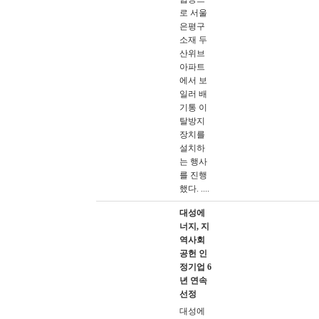
로 서울
은평구
소재 두
산위브
아파트
에서 보
일러 배
기통 이
탈방지
장치를
설치하
는 행사
를 진행
했다. ....
대성에
너지, 지
역사회
공헌 인
정기업 6
년 연속
선정
대성에