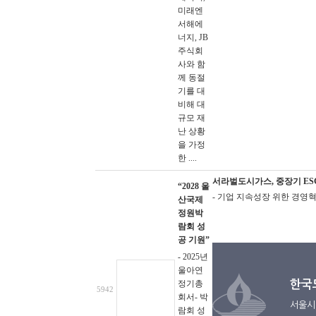
미래엔
서해에
너지, JB
주식회
사와 함
께 동절
기를 대
비해 대
규모 재
난 상황
을 가정
한 ....
서라벌도시가스, 중장기 ES
“2028 울
- 기업 지속성장 위한 경영
산국제
정원박
람회 성
공 기원”
- 2025년
울아연
정기총
한국
5942
회서- 박
서울시
람회 성