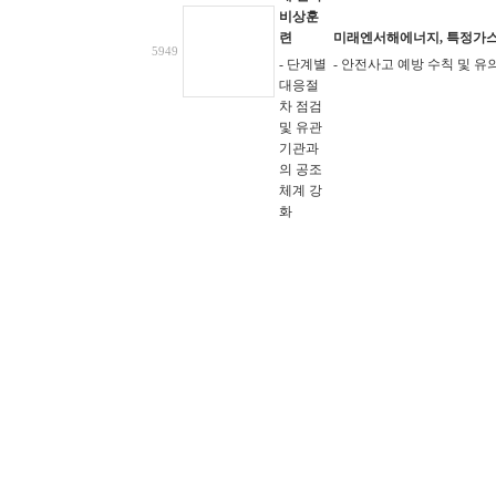
비상훈
련
미래엔서해에너지, 특정가스
5949
- 단계별
- 안전사고 예방 수칙 및 유
대응절
차 점검
및 유관
기관과
의 공조
체계 강
화