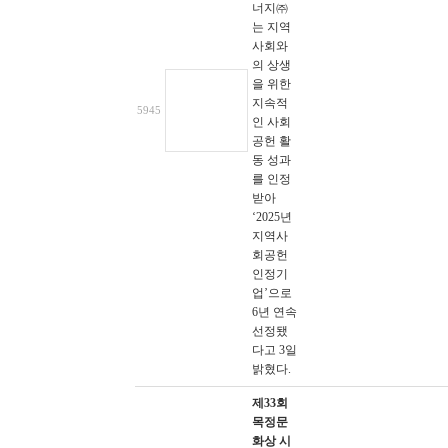
너지㈜
는 지역
사회와
의 상생
을 위한
지속적
5945
인 사회
공헌 활
동 성과
를 인정
받아
‘2025년
지역사
회공헌
인정기
업’으로
6년 연속
선정됐
다고 3일
밝혔다.
제33회
목정문
화상 시