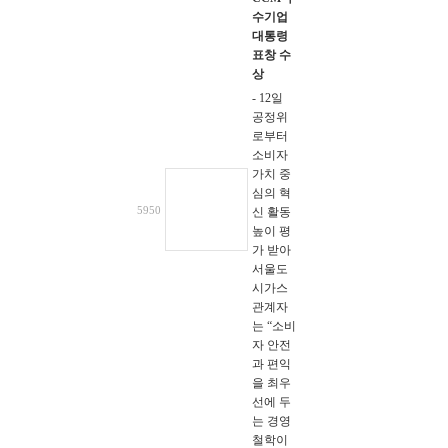
수기업
대통령
표창 수
상
- 12일
공정위
로부터
소비자
가치 중
심의 혁
5950
신 활동
높이 평
가 받아
서울도
시가스
관계자
는 “소비
자 안전
과 편익
을 최우
선에 두
는 경영
철학이