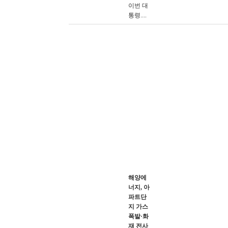
이번 대
통령....
해양에
너지, 아
파트단
지 가스
폭발·화
재 전사