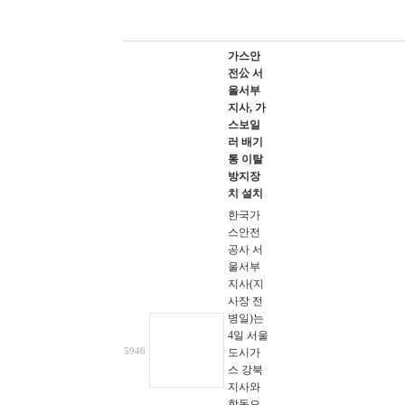
가스안
전公 서
울서부
지사, 가
스보일
러 배기
통 이탈
방지장
치 설치
한국가
스안전
공사 서
울서부
지사(지
사장 전
병일)는
4일 서울
5946
도시가
스 강북
지사와
합동으