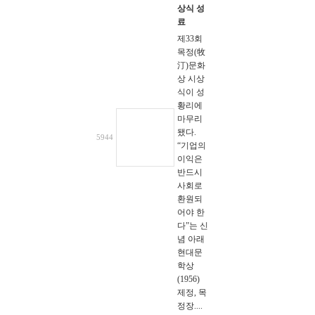
상식 성
료
제33회
목정(牧
汀)문화
상 시상
식이 성
황리에
마무리
됐다.
5944
“기업의
이익은
반드시
사회로
환원되
어야 한
다”는 신
념 아래
현대문
학상
(1956)
제정, 목
정장....