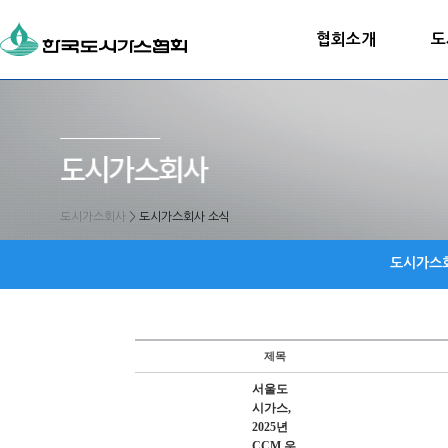
협회소개
도
도시가스회사
>
도시가스회사 소식
도시가스
제목
서울도
시가스,
2025년
CCM 우