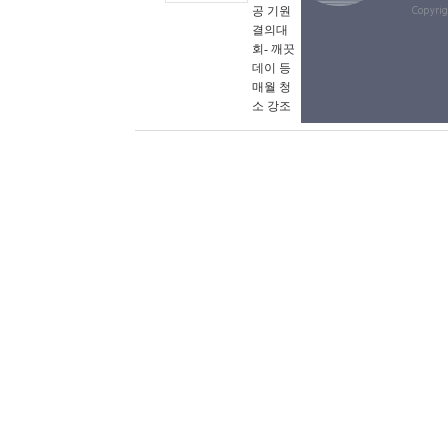
공 기원
Copyri
결의대
회- 깨끗
데이 등
매월 청
소 강조