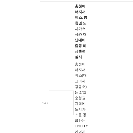
충청에
너지서
비스, 충
청권 도
시가스
사와 재
난대비
합동 비
상훈련
실시
충청에
너지서
비스(대
표이사
강동호)
는 27일
충청권
5943
지역에
도시가
스를 공
급하는
CNCITY
에너지,