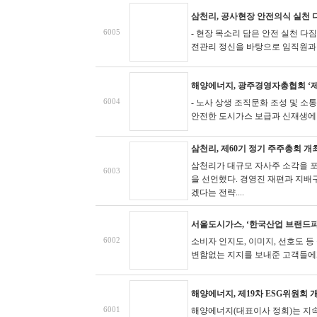
삼천리, 공사현장 안전의식 실천 
6005
- 현장 목소리 담은 안전 실천 다짐
전관리 정신을 바탕으로 임직원과 협
해양에너지, 광주경영자총협회 ‘제
6004
- 노사 상생 조직문화 조성 및 소
안전한 도시가스 보급과 신재생에너지
삼천리, 제60기 정기 주주총회 개
삼천리가 대규모 자사주 소각을 포
6003
을 선언했다. 경영진 재편과 지배
겠다는 전략....
서울도시가스, ‘한국산업 브랜드파워
6002
소비자 인지도, 이미지, 선호도 
변함없는 지지를 보내준 고객들에게 
해양에너지, 제19차 ESG위원회 
6001
해양에너지(대표이사 정회)는 지속가