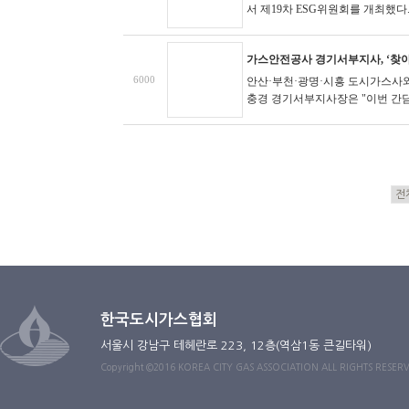
서 제19차 ESG위원회를 개최했다. 
가스안전공사 경기서부지사, ‘찾아
6000
안산·부천·광명·시흥 도시가스사와
충경 경기서부지사장은 "이번 간담회
한국도시가스협회
서울시 강남구 테헤란로 223, 12층(역삼1동 큰길타워)
Copyright ©2016 KOREA CITY GAS ASSOCIATION ALL RIGHTS RESER