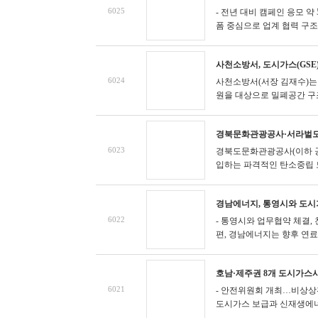
6025
- 전년 대비 캠페인 응모 약
폼 중심으로 업계 협력 구
사천소방서, 도시가스(GS
6024
사천소방서(서장 김재수)는 
원을 대상으로 밀폐공간 구조
경북문화관광공사·서라벌도
6023
경북도문화관광공사(이하 공
입하는 파격적인 탄소중립 
경남에너지, 통영시와 도시
6022
- 통영시와 업무협약 체결,
편, 경남에너지는 향후 연료전
호남·제주권 8개 도시가스
6021
- 안전위원회 개최…비상상
도시가스 보급과 신재생에너지 