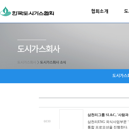
협회소개
도
도시가스회사
>
도시가스회사 소식
도시가스
삼천리그룹 SL&C, '사람
6030
삼천리ENG 외식사업부문 ‘S
통합 프로모션을 진행한다. 이