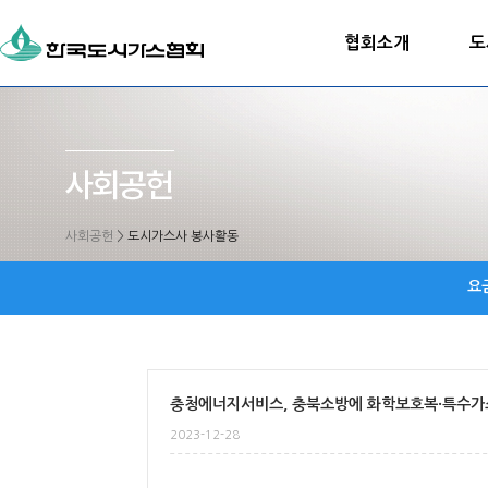
협회소개
도
사회공헌
>
도시가스사 봉사활동
요
충청에너지서비스, 충북소방에 화학보호복·특수가
2023-12-28