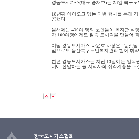
경동도시가스
(
대표 송재호
)
는
23
일 북구
18
년째 이어오고 있는 이번 행사를 통해 
공했다
.
올해에는
400
여 명의 노인들이 복지관 식당
자
100
여명에게도 팥죽 도시락을 만들어 
이날 경동도시가스 나윤호 사장은
“
동짓날
앞으로도 울산북구노인복지관과 함께 취약
한편 경동도시가스는 지난
13
일에는 임직
터에 전달하는 등 지역사회 취약계층을 위
한국도시가스협회