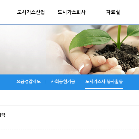
도시가스산업
도시가스회사
자료실
요금경감제도
사회공헌기금
도시가스사 봉사활동
|
|
기탁