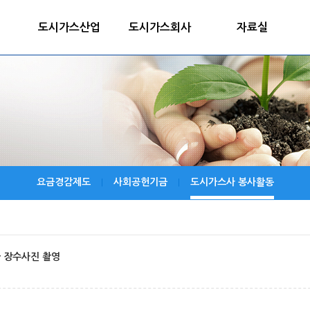
도시가스산업
도시가스회사
자료실
요금경감제도
사회공헌기금
도시가스사 봉사활동
|
|
 장수사진 촬영