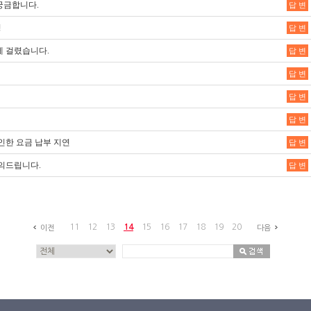
궁금합니다.
답 변
청
답 변
 걸렸습니다.
답 변
답 변
답 변
답 변
인한 요금 납부 지연
답 변
의드립니다.
답 변
11
12
13
14
15
16
17
18
19
20
이전
다음