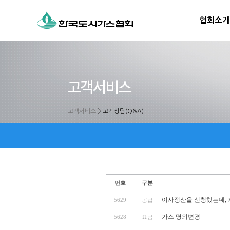
협회소개
고객서비스
>
고객상담(Q&A)
번호
구분
이사정산을 신청했는데, 
5629
공급
가스 명의변경
5628
요금