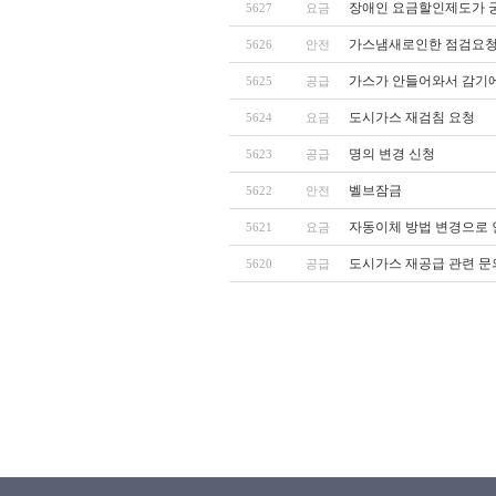
장애인 요금할인제도가 
5627
요금
가스냄새로인한 점검요
5626
안전
가스가 안들어와서 감기에
5625
공급
도시가스 재검침 요청
5624
요금
명의 변경 신청
5623
공급
벨브잠금
5622
안전
자동이체 방법 변경으로 
5621
요금
도시가스 재공급 관련 문
5620
공급