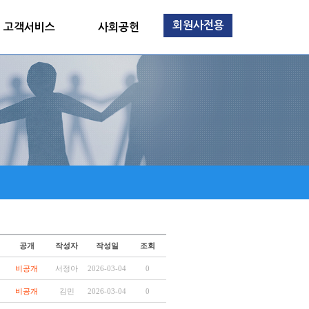
회원사전용
고객서비스
사회공헌
공개
작성자
작성일
조회
비공개
서정아
2026-03-04
0
비공개
김민
2026-03-04
0