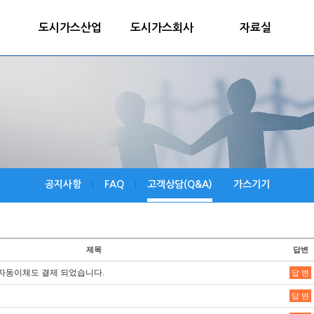
도시가스산업
도시가스회사
자료실
공지사항
FAQ
고객상담(Q&A)
가스기기
|
|
제목
답변
자동이체도 결제 되었습니다.
답 변
답 변