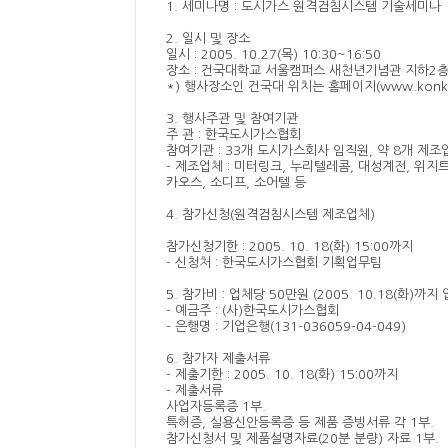
1. 세미나명 : 도시가스 원격검침시스템 기술세미나
2. 일시 및 장소
일시 : 2005. 10.27(목) 10:30~16:50
장소 : 건국대학교 서울캠퍼스 새천년기념관 지하2
*) 행사장소인 건국대 위치는 홈페이지(www.konkuk
3. 행사주관 및 참여기관
주 관 : 한국도시가스협회
참여기관 : 33개 도시가스회사 임직원, 약 8개 제조
- 제조업체 : 미터링크, 누리텔레콤, 대성계전, 위지
카오스, 소디프, 소어텔 등
4. 참가신청(원격검침시스템 제조업체)
참가신청기한 : 2005. 10. 18(화) 15:00까지
- 신청처 : 한국도시가스협회 기획업무팀
5. 참가비 : 업체당 50만원 (2005. 10.18(화)까지 
- 예금주 : (사)한국도시가스협회
- 은행명 : 기업은행(131-036059-04-049)
6. 참가자 제출서류
- 제출기한 : 2005. 10. 18(화) 15:00까지
- 제출서류
사업자등록증 1부.
특허증, 실용신안등록증 등 제품 증빙서류 각 1부.
참가신청서 및 제품설명자료(20분 분량) 자료 1부.