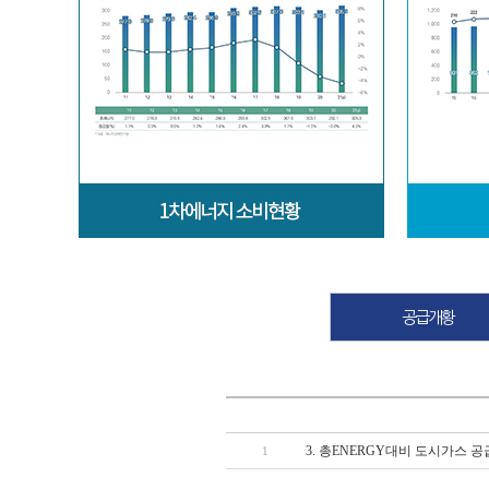
공급개황
3. 총ENERGY대비 도시가스 공급추
1