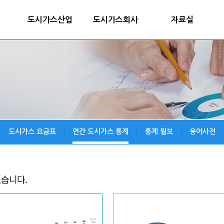
도시가스산업
도시가스회사
자료실
도시가스 요금표
연간 도시가스 통계
통계 월보
용어사전
|
|
|
있습니다.