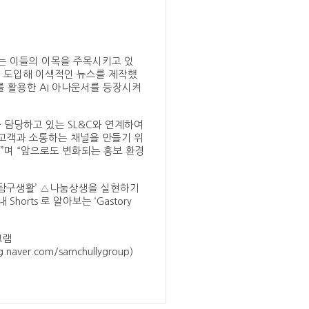
보는 이들의 이목을 주목시키고 있
를 도입해 이색적인 뉴스를 제작했
를 활용한 AI 아나운서를 등장시켜
 담당하고 있는 SL&C와 연계하여
 고객과 소통하는 채널을 만들기 위
다”며 “앞으로도 변화되는 홍보 환경
장탐구생활’ △나눔상생을 실현하기
rts 로 알아보는 ‘Gastory
그램
ver.com/samchullygroup)