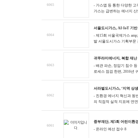
6065
- 가스앱 등 통한 다양한 
가스는 급변하는 에너지 산업 
서울도시가스, AI·IoT 
6064
- 제15회 서울국제가스 am
발
서울도시가스 기획부문 김광
귀뚜라미에너지, 복합 재난
6063
- 배관 파손, 정압기 침수 
로세스 점검
한편, 2016년 귀
서라벌도시가스, ‘지역 상생 
6062
- 친환경 에너지 혁신과 동
의 직접적 실적 지표에 연연하
중부재단, 제5회 어린이환
6061
- 온라인 예선 접수 8