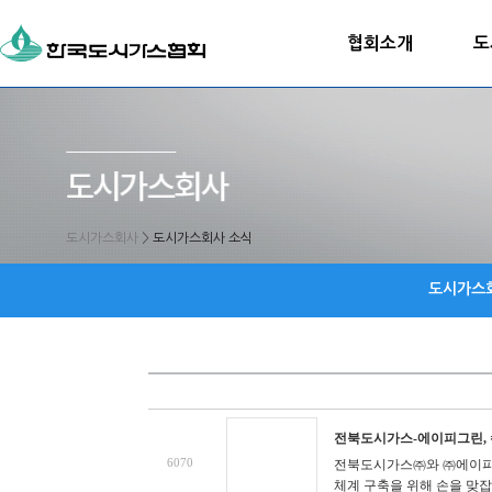
협회소개
도
도시가스회사
>
도시가스회사 소식
도시가스
전북도시가스-에이피그린, 수
6070
전북도시가스㈜와 ㈜에이피그
체계 구축을 위해 손을 맞