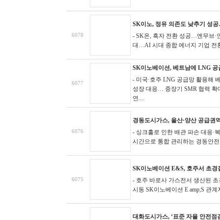
SK이노, 정유 의존도 낮추기 성공…
6078
- SK온, 흑자 전환 성공…엔무브
대…AI 시대 종합 에너지 기업 전
SK이노베이션, 베트남에 LNG 공
- 미국·호주 LNG 공급망 활용해
6077
성장 대응… 중장기 SMR 협력 확
연....
경동도시가스, 울산·양산 공급권역
6076
- 싱크홀로 인한 배관 파손 대응
시간으로 통합 관리하는 경동안전솔루션
SK이노베이션 E&S, 호주서 초
6075
- 호주 바로사 가스전서 생산된 초
시동
SK이노베이션 E amp;S 관계
대화도시가스, ‘표준 자율 안전점검