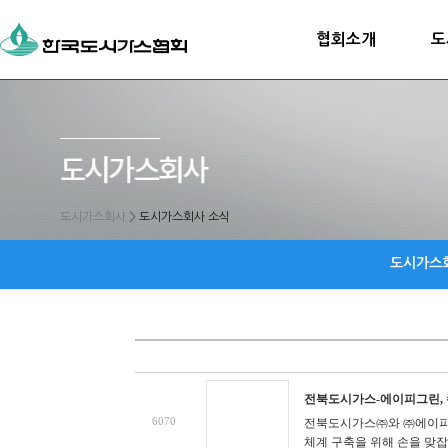
협회소개
도
도시가스회사
>
도시가스회사 소식
도시가스
전북도시가스-에이피그린, 수
6070
전북도시가스㈜와 ㈜에이피그
체계 구축을 위해 손을 맞