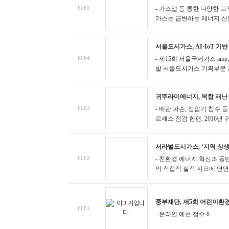
6065
- 가스앱 등 통한 다양한 
가스는 급변하는 에너지 산업 
서울도시가스, AI·IoT 
6064
- 제15회 서울국제가스 am
발
서울도시가스 기획부문 김광
귀뚜라미에너지, 복합 재난
6063
- 배관 파손, 정압기 침수 
로세스 점검
한편, 2016년 귀
서라벌도시가스, ‘지역 상생 
6062
- 친환경 에너지 혁신과 동
의 직접적 실적 지표에 연연하
중부재단, 제5회 어린이환
6061
- 온라인 예선 접수 8