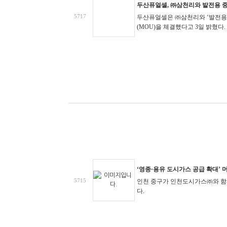
두산퓨얼셀, ㈜삼천리와 발전용 중
5717
두산퓨얼셀은 ㈜삼천리와 ‘발전용 
(MOU)을 체결했다고 3일 밝혔다.
‘영종·용유 도시가스 공급 확대’
5715
인천 중구가 인천도시가스㈜와 함
다.