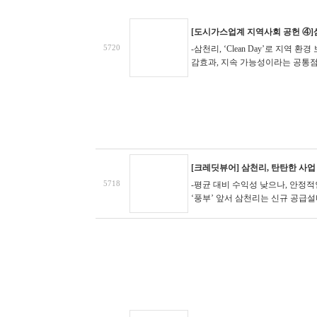
[도시가스업계 지역사회 공헌 ④
5720
-삼천리, ‘Clean Day’로 지역 환
감효과, 지속 가능성이라는 공통
[크레딧뷰어] 삼천리, 탄탄한 사
5718
-평균 대비 수익성 낮으나, 안정
‘풍부’
앞서 삼천리는 신규 공급설비 