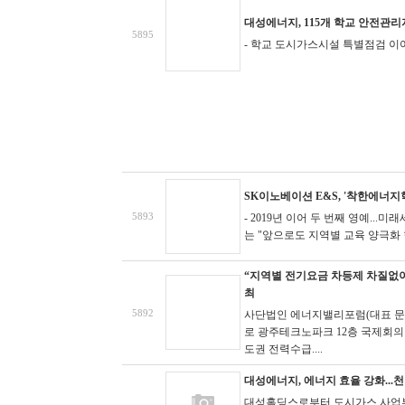
대성에너지, 115개 학교 안전관
5895
- 학교 도시가스시설 특별점검 이
SK이노베이션 E&S, '착한에너지
5893
- 2019년 이어 두 번째 영예...
는 "앞으로도 지역별 교육 양극화 현
“지역별 전기요금 차등제 차질없이
최
5892
사단법인 에너지밸리포럼(대표 문재
로 광주테크노파크 12층 국제회
도권 전력수급....
대성에너지, 에너지 효율 강화..
대성홀딩스로부터 도시가스 사업