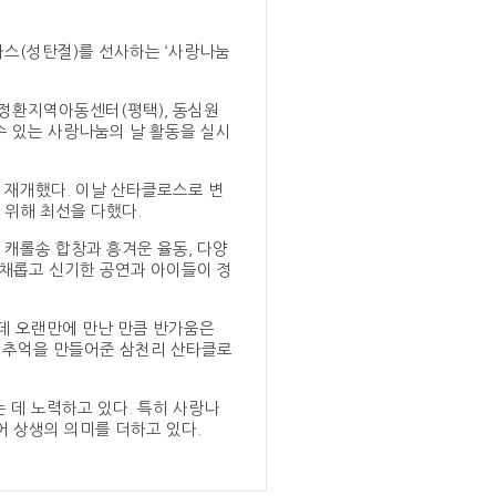
마스(성탄절)를 선사하는 ‘사랑나눔
방정환지역아동센터(평택), 동심원
 수 있는 사랑나눔의 날 활동을 실시
 재개했다. 이날 산타클로스로 변
 위해 최선을 다했다.
 캐롤송 합창과 흥겨운 율동, 다양
다채롭고 신기한 공연과 아이들이 정
는데 오랜만에 만난 만큼 반가움은
운 추억을 만들어준 삼천리 산타클로
 데 노력하고 있다. 특히 사랑나
어 상생의 의미를 더하고 있다.