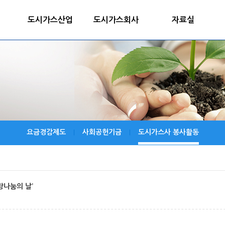
도시가스산업
도시가스회사
자료실
요금경감제도
사회공헌기금
도시가스사 봉사활동
|
|
랑나눔의 날’