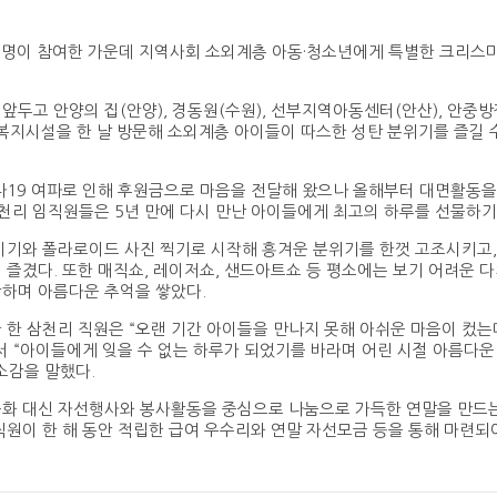
여명이 참여한 가운데 지역사회 소외계층 아동·청소년에게 특별한 크리스
앞두고 안양의 집(안양), 경동원(수원), 선부지역아동센터(안산), 안중
아동복지시설을 한 날 방문해 소외계층 아이들이 따스한 성탄 분위기를 즐길
나19 여파로 인해 후원금으로 마음을 전달해 왔으나 올해부터 대면활동을
천리 임직원들은 5년 만에 다시 만난 아이들에게 최고의 하루를 선물하기
이기와 폴라로이드 사진 찍기로 시작해 흥겨운 분위기를 한껏 고조시키고,
 즐겼다. 또한 매직쇼, 레이저쇼, 샌드아트쇼 등 평소에는 보기 어려운 
하며 아름다운 추억을 쌓았다.
 한 삼천리 직원은 “오랜 기간 아이들을 만나지 못해 아쉬운 마음이 컸
서 “아이들에게 잊을 수 없는 하루가 되었기를 바라며 어린 시절 아름다
소감을 말했다.
화 대신 자선행사와 봉사활동을 중심으로 나눔으로 가득한 연말을 만드는
직원이 한 해 동안 적립한 급여 우수리와 연말 자선모금 등을 통해 마련되