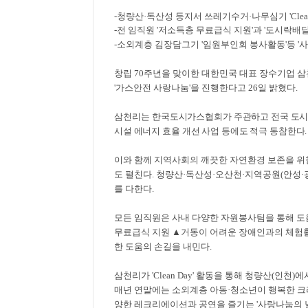
-
청량산
·
독산성 등
지서 쓰레기수
거
·
나무심기
'Cle
a
-
전 임직원
'
저소득층 무료급식 지원
'
과
'
도시락배
-
소외계층 김장담그기
'
임원부인회 봉사활동
'
등
'
사
창립
70
주년을 맞이한 대한민국 대표 장수기업 
'
가스안전 사랑나눔
'
을 진행한다고
26
일 밝혔다
.
삼천리는
한국도시가스협회가 주관하고 전국 도
시설 에너지 효율 개선 사업 등에도 적극 동참한다
.
이와 함께 지역사회의 깨끗한 자연환경 보존을 위
도 펼친다
.
청량산
·
독산성
·
오산천
·
지역공원
(
안성
·
를 다한다
.
모든 임직원은 사내 다양한 자원봉사팀을 통해 
무료급식 지원
▲
거동이 어려운 장애인과의 체험
한 도움의 손길을 내민다
.
삼천리가
'Clean Day'
활동을 통해 청량산
(
인천
)
에
매년 연말에는 소외계층 아동
·
청소년이 행복한 크
양한 레크리에이션과 공연을 즐기는
'
사랑나눔의 