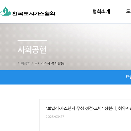
협회소개
도
사회공헌
>
도시가스사 봉사활동
요
"보일러·가스렌지 무상 점검·교체" 삼천리, 취약계
2025-03-27