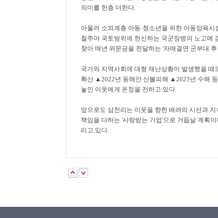
의미를 한층 더한다
.
아울러 소외계층 아동
·
청소년을 위한 아동양육시설
철주야 국토방위에 헌신하는 국군장병의 노고에 감
찾아 매년 위문금을 전달하는
'
자매결연 군부대 후
국가와 지역사회에 대형 재난상황이 발생했을 때도
확산
▲
2022
년 동해안 산불피해
▲
2023
년 수해 
놓인 이웃에게 온정을 전하고 있다
.
앞으로도 삼천리는 이웃을 향한 배려의 시선과 지
책임을 다하는
'
사랑받는 기업
'
으로 거듭날 계획이
리고 있다
.