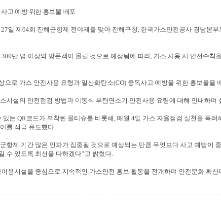
사고 예방 위한 홍보물 배포
난
27
일 제
64
회 진해군항제 전야제를 맞아 진해구청
,
한국가스안전공사 경남본부와
약
300
만 명 이상의 방문객이 몰릴 것으로 예상됨에 따라
,
가스 사용 시 안전수칙을
상으로 가스 안전사용 요령과 일산화탄소
(CO)
중독사고 예방을 위한 홍보물을 
가스시설의 안전점검 방법과 이동식 부탄연소기 안전사용 요령에 대해 안내하며
수 있는
QR
코드가 부착된 물티슈를 비롯해
,
매월
4
일 가스 자율점검 실천을 독려
참여를 적극 유도했다
.
군항제 기간 많은 인파가 집중될 것으로 예상되는 만큼 무엇보다 사고 예방이 
길 수 있도록 최선을 다하겠다
”
고 밝혔다
.
중이용시설을 중심으로 지속적인 가스안전 홍보 활동을 전개하며 안전문화 확산