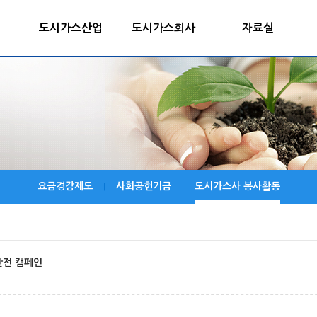
도시가스산업
도시가스회사
자료실
요금경감제도
사회공헌기금
도시가스사 봉사활동
|
|
안전 캠페인