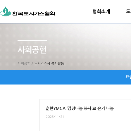
협회소개
도
사회공헌
>
도시가스사 봉사활동
요
춘천YMCA ‘김장나눔 봉사’로 온기 나눔
2025-11-21