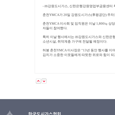
- ㈜
강원도시가스
,
신한은행강원영업부금융센터 
춘천
YMCA
가
20
일 강원도시가스
(
후평공단
)
주차
춘천
YMCA
이사회 및 임직원은 이날
1,800
㎏
상당
자들이 참여했다
.
특히 이날 행사에서는
㈜
강원도시가스와 신한은행
소년시설
,
취약계층 가구에 전달될 예정이다
.
허봉 춘천
YMCA
이사장은
“13
년 동안 행사를 이
김치가 소중한 이웃들에게 따뜻한 위로와 힘이 되
한국도시가스협회