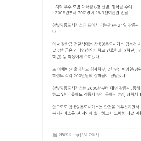
- 지역 우수 모범 대학생
8
명 선발
,
장학금 수여
- 2008
년부터
70
여명에
1
억
9
천여만원 전달
참빛영동도시가스
(
대표이사 김복천
)
는
21
일 강릉시
다
.
이날 장학금 전달식에는 참빛영동도시가스 김복천 
날 장학금은 김나영
(
한양대학교 간호학과
, 3
학년
),
학년
)
등 학생에게 수여됐다
.
또 이채빈
(
서울대학교 경제학부
, 2
학년
),
박영찬
(
강
학생도 각각
200
만원의 장학금이 전달됐다
.
참빛영동도시가스는
2008
년부터 매년 강릉시
․
동해
하고 있다
.
올해도 강릉시
5
명
,
동해시
2
명
,
삼척시
앞으로도 참빛영동도시가스는 안전을 최우선하면서 
복지서비스를 전 지역에 확대하고자 노력해 나갈 계
참빛영동.png [281.79KB]