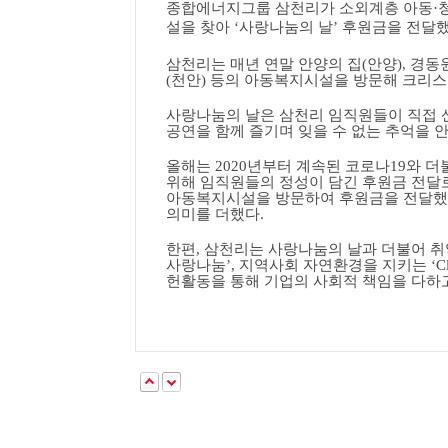
종합에너지그룹 삼천리가 소외계층 아동
·
설을 찾아
‘
사랑나눔의 날
’
후원금을 전달
삼천리는 매년 연말 안양의 집
(
안양
),
경동
(
천안
)
등의 아동복지시설을 방문해 크리스
사랑나눔의 날은 삼천리 임직원들이 직접 
공연을 함께 즐기며 잊을 수 없는 추억을
올해는
2020
년부터 계속된 코로나
19
와 더
위해 임직원들의 정성이 담긴 후원금 전달
아동복지시설을 방문하여 후원금을 전달
의미를 더했다
.
한편
,
삼천리는 사랑나눔의 날과 더불어 취
사랑나눔
’,
지역사회 자연환경을 지키는
‘C
헌활동을 통해 기업의 사회적 책임을 다하