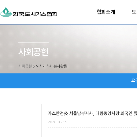
협회소개
도
사회공헌
>
도시가스사 봉사활동
요
가스안전公 서울남부지사, 대림중앙시장 외국인 
2026-05-15