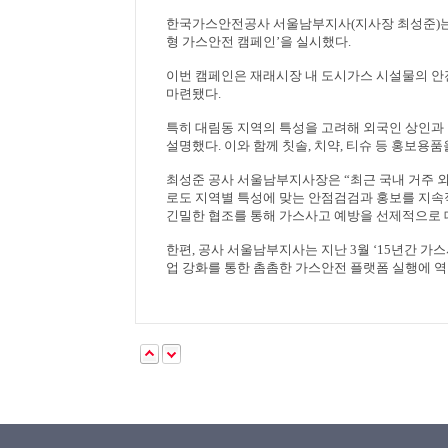
한국가스안전공사 서울남부지사
(
지사장 최성준
)
형 가스안전 캠페인
’
을 실시했다
.
이번 캠페인은 재래시장 내 도시가스 시설물의 
마련됐다
.
특히 대림동 지역의 특성을 고려해 외국인 상인
설명했다
.
이와 함께 칫솔
,
치약
,
티슈 등 홍보용품
최성준 공사 서울남부지사장은
“
최근 국내 거주 
로도 지역별 특성에 맞는 안점검검과 홍보를 지속
긴밀한 협조를 통해 가스사고 예방을 선제적으로 
한편
,
공사 서울남부지사는 지난
3
월
‘15
년간 가스
업 강화를 통한 촘촘한 가스안전 플랫폼 실행에 