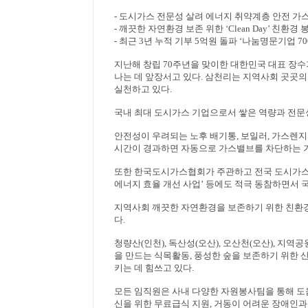
-
도시가스 전문성 살려 에너지 취약계층 안전 가
-
깨끗한 자연환경 보존 위한
‘Clean Day’
친환경 
-
최근
3
년 누적 기부
5
억원 돌파
‘
나눔명문기업
70
지난해 창립
70
주년을 맞이한 대한민국 대표 장
나는 데 앞장서고 있다
.
삼천리는 지역사회 곳곳의
실천하고 있다
.
국내 최대 도시가스 기업으로서 쌓은 역량과 전
안전성이 우려되는 노후 배기통
,
보일러
,
가스렌지
시간이 경과하면 자동으로 가스밸브를 차단하는 
또한 한국도시가스협회가 주관하고 전국 도시가
에너지 효율 개선 사업
’
등에도 적극 동참하면서 
지역사회 깨끗한 자연환경을 보존하기 위한 친환
다
.
청량산
(
인천
),
독산성
(
오산
),
오산천
(
오산
),
지역공
을 만드는 식목활동
,
풍성한 숲을 보존하기 위한 
키는 데 힘쓰고 있다
.
모든 임직원은 사내 다양한 자원봉사팀을 통해 
신을 위한 무료급식 지원
,
거동이 어려운 장애인과