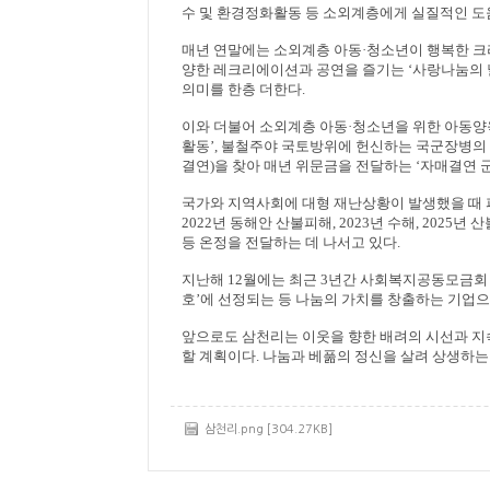
수 및 환경정화활동 등 소외계층에게 실질적인 도
매년 연말에는 소외계층 아동
·
청소년이 행복한 크
양한 레크리에이션과 공연을 즐기는
‘
사랑나눔의 
의미를 한층 더한다
.
이와 더불어 소외계층 아동
·
청소년을 위한 아동양
활동
’,
불철주야 국토방위에 헌신하는 국군장병의 
결연
)
을 찾아 매년 위문금을 전달하는
‘
자매결연 
국가와 지역사회에 대형 재난상황이 발생했을 때 
2022
년 동해안 산불피해
, 2023
년 수해
, 2025
년 산
등 온정을 전달하는 데 나서고 있다
.
지난해
12
월에는 최근
3
년간 사회복지공동모금회
호
’
에 선정되는 등 나눔의 가치를 창출하는 기업으
앞으로도 삼천리는 이웃을 향한 배려의 시선과 지
할 계획이다
.
나눔과 베풂의 정신을 살려 상생하는
삼천리.png [304.27KB]