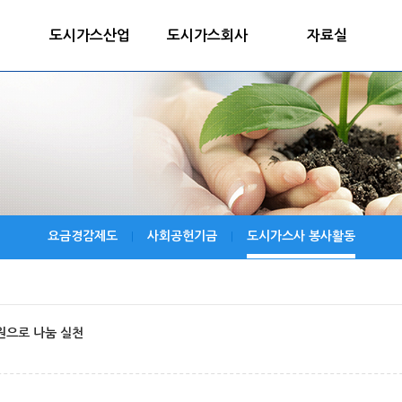
도시가스산업
도시가스회사
자료실
요금경감제도
사회공헌기금
도시가스사 봉사활동
|
|
원으로 나눔 실천