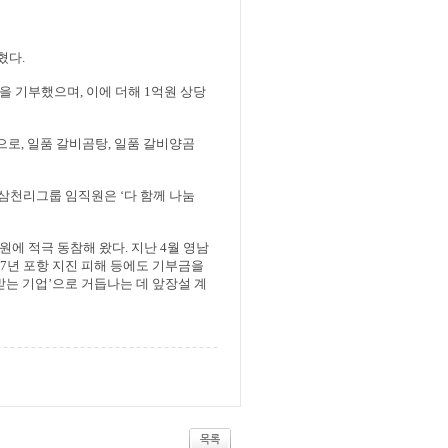
혔다
.
을 기부했으며
,
이에 더해
1
억원 상당
으로
,
일품 갈비곰탕
,
일품 갈비양곰
삼천리그룹 임직원은
‘
다 함께 나눔
원에 적극 동참해 왔다
.
지난
4
월 영남
17
년 포항 지진 피해 등에도 기부금을
받는 기업
’
으로 거듭나는 데 앞장설 계
목록