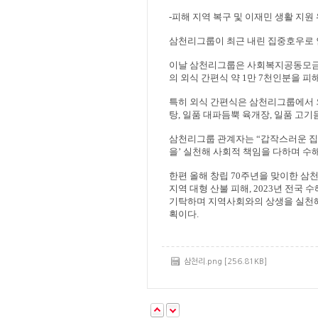
-
피해 지역 복구 및 이재민 생활 지원
삼천리그룹이 최근 내린 집중호우로 
이날 삼천리그룹은 사회복지공동모금회
의 외식 간편식 약
1
만
7
천인분을 피
특히 외식 간편식은 삼천리그룹에서
탕
,
일품 대파듬뿍 육개장
,
일품 고기
삼천리그룹 관계자는
“
갑작스러운 집
을
’
실천해 사회적 책임을 다하며 수해
한편 올해 창립
70
주년을 맞이한 삼천
지역 대형 산불 피해
, 2023
년 전국 수
기탁하며 지역사회와의 상생을 실천
획이다
.
삼천리.png [256.81KB]