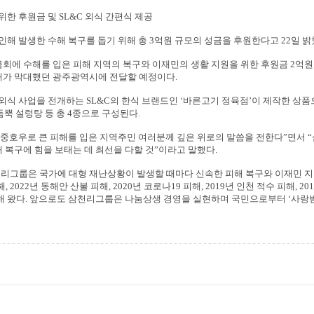
 위한 후원금 및
SL&C
외식 간편식 제공
인해 발생한 수해 복구를 돕기 위해 총
3
억원 규모의 성금을 후원한다고
22
일 밝
에 수해를 입은 피해 지역의 복구와 이재민의 생활 지원을 위한 후원금
2
억원
해가 막대했던 광주광역시에 전달할 예정이다
.
 외식 사업을 전개하는
SL&C
의 한식 브랜드인
‘
바른고기 정육점
’
이 제작한 상품
듬뿍 설렁탕 등 총
4
종으로 구성된다
.
중호우로 큰 피해를 입은 지역주민 여러분께 깊은 위로의 말씀을 전한다
”
면서
“
 복구에 힘을 보태는 데 최선을 다할 것
”
이라고 말했다
.
리그룹은 국가에 대형 재난상황이 발생할 때마다 신속한 피해 복구와 이재민 지
해
, 2022
년 동해안 산불 피해
, 2020
년 코로나
19
피해
, 2019
년 인천 적수 피해
, 20
해 왔다
.
앞으로도 삼천리그룹은 나눔상생 경영을 실현하며 국민으로부터
‘
사랑