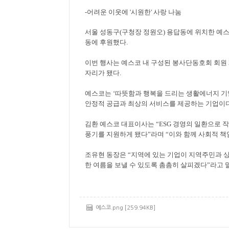
-
어려운 이웃에
'
시원한
'
사랑 나눔
서울 성동구
(
구청장 정원오
)
용답동에 위치한 예스
동에 후원했다
.
이번 행사는 예스코 내 구성된 봉사단동호회 회원
자리가 됐다
.
예스코는
‘
따뜻함과 행복을 드리는 생활에너지 기
안정적 공급과 최상의 서비스를 제공하는 기업이
김환 예스코 대표이사는
“ESG
경영의 일환으로 작
풍기를 지원하게 됐다
”
라며
“
이와 함께 사회적 책
조유현 동장은
“
지역에 있는 기업이 지역주민과 
한 여름을 보낼 수 있도록 촘촘히 살피겠다
”
라고 
예스코.png [259.94KB]