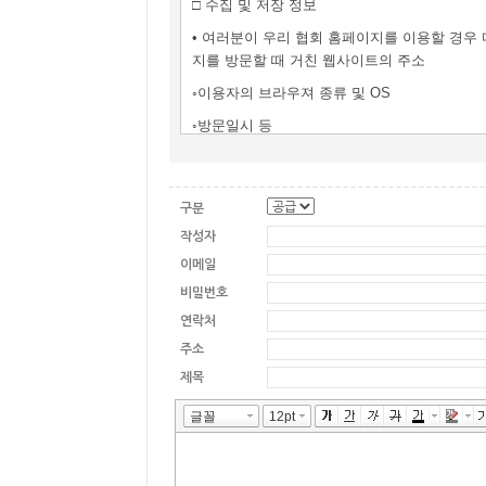
□
수집 및 저장 정보
•
여러분이 우리 협회 홈페이지를 이용할 경우
지를 방문할 때 거친 웹사이트의 주소
◦
이용자의 브라우져 종류 및
OS
◦
방문일시 등
•
위와 같이 자동 수집
ㆍ
저장되는 정보는 이용자
구분
자와 웹사이트간의 원활한 의사소통 등을 위해
작성자
이메일
□
홈페이지 게시판 및 이메일 등을 통한 수집 
비밀번호
•
이용자는 우편
,
전화 또는 온라인 전자서식 등
연락처
지 유의사항을 알려드립니다
.
◦
여러분이 홈페이
주소
◦
여러분이 기재한 사항은 관련 법규에 근거하여
제목
(
수집 항목
:
이름
,
이메일
,
전화번호
,
주소
)
□
웹서버에서 운영하는 보안조치