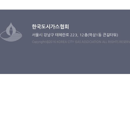
<
한국도시가스협회
>
는 원칙적으로 정보주체의
본래의 범위를 초과하여 처리하거나 제
3
자에게
한국도시가스협회
서울시 강남구 테헤란로 223, 12층(역삼1동 큰길타워)
가
.
정보주체가 사전에 동의한 경우
Copyright ©2016 KOREA CITY GAS ASSOCIATION ALL RIGHTS RESER
나
.
통계작성 및 학술연구 등의 목적을 위하여 
다
.
법령 등에 의해 제공이 요구되는 경우
라
.
정보주체 또는 그 법정대리인이 의사표시를 
또는 제
3
자의 급박한 생명
,
신체
,
재산의 
<
한국도시가스협회
>
의
<
삼천리
>
로부터 제공받
제공받는 자
제공받는 자의 이용목
모바일앱 가입고객의 사
량 정보제공
코나아이