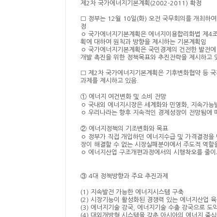
제2차 국가에너지기본계획(2002-2011) 확정
□ 정부는 12월 10일(화) 오전 국무회의를 개최
정
ㅇ 국가에너지기본계획은 에너지이용합리화법 제4조의 
획에 대하여 원칙과 방향을 제시하는 기본계획임
ㅇ 국가에너지기본계획은 국민경제의 건전한 발전에 
개발 촉진을 위한 정책목표와 추진전략을 제시하고 
□ 제2차 국가에너지기본계획은 기후변화협약 등 국
과제를 제시하고 있음.
① 에너지 여건변화 및 소비 전망
ㅇ 국내외 에너지시장은 세계화와 민영화, 지속가능
ㅇ 우리나라는 향후 지속적인 경제성장이 전망됨에 따
② 에너지정책의 기조변화와 목표
ㅇ 정부가 직접 개입하던 에너지수급 및 가격결정을 
장이 해결할 수 없는 시장실패분야에서 주도적 역할
ㅇ 에너지산업 구조개편과정에서의 시행착오를 줄이고
③ 4대 정책방향과 주요 추진과제
(1) 지속발전 가능한 에너지시스템 구축
(2) 시장기능이 활성화된 경쟁력 있는 에너지산업 
(3) 에너지기술 강국, 에너지기술 수출 강국으로 도
(4) 대외개방형 시스템을 갖춘 아시아의 에너지 중