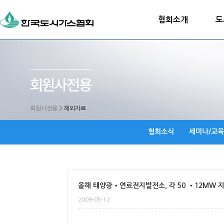
협회소개
도
회원사전용
>
해외자료
협회소식
세미나/교육
올해 태양광‧연료전지발전소, 각 50 ‧12MW 
2009-05-12