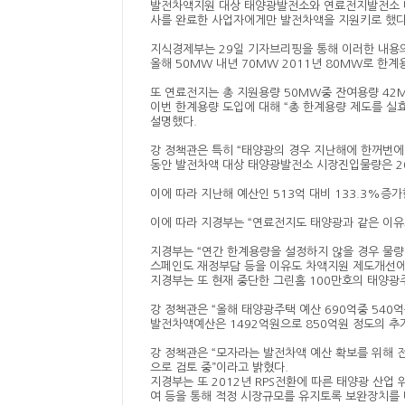
발전차액지원 대상 태양광발전소와 연료전지발전소 대
사를 완료한 사업자에게만 발전차액을 지원키로 했다
지식경제부는 29일 기자브리핑을 통해 이러한 내용의
올해 50MW 내년 70MW 2011년 80MW로 한
또 연료전지는 총 지원용량 50MW중 잔여용량 42M
이번 한계용량 도입에 대해 “총 한계용량 제도를 실
설명했다.
강 정책관은 특히 “태양광의 경우 지난해에 한꺼번에
동안 발전차액 대상 태양광발전소 시장진입물량은 200
이에 따라 지난해 예산인 513억 대비 133.3%증가
이에 따라 지경부는 “연료전지도 태양광과 같은 이유
지경부는 “연간 한계용량을 설정하지 않을 경우 물
스페인도 재정부담 등을 이유도 차액지원 제도개선에
지경부는 또 현재 중단한 그린홈 100만호의 태양광
강 정책관은 “올해 태양광주택 예산 690억중 54
발전차액예산은 1492억원으로 850억원 정도의 추
강 정책관은 “모자라는 발전차액 예산 확보를 위해
으로 검토 중”이라고 밝혔다.
지경부는 또 2012년 RPS전환에 따른 태양광 산업
여 등을 통해 적정 시장규모를 유지토록 보완장치를 