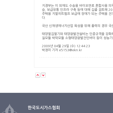
지경부는 이 외에도 수송용 바이오연료 혼합사용 의무
승, 보급유통 인프라 구축 등에 대해 집중 검토해 
주택용 지열히트펌프 보급에 장애가 되는 주택용 전
다.
국산 신재생에너지산업 육성을 위해 풍력의 경우 국산
태양열집열기와 태양광발전설비는 인증규격을 강화해 
질모듈 박막모듈 소형태양광발전인버터 등이 성능기준
2009년 04월 29일 (수) 12:44:23
박정미 기자 e5153@ekn.kr
한국도시가스협회