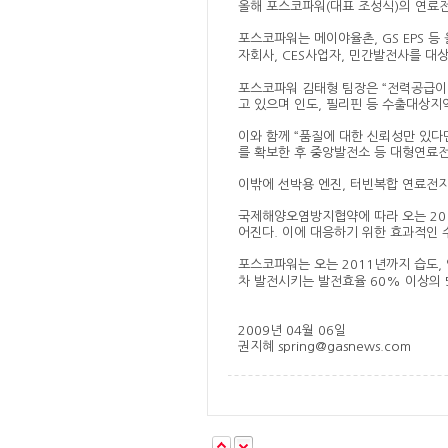
올해 포스코파워(대표 조성식)의 연료
포스코파워는 메이야율촌, GS EPS 등
자회사, CES사업자, 민간발전사를 대
포스코파워 김태형 팀장은 “전력공급이
고 있으며 인도, 필리핀 등 수출대상지
이와 함께 “품질에 대한 신뢰성만 있
를 확보한 후 중앙발전소 등 대형연료
이밖에 선박용 엔진, 터빈복합 연료전
국제해양오염방지협약에 따라 오는 201
어진다. 이에 대응하기 위한 효과적인 
포스코파워는 오는 2011년까지 습도,
차 발전시키는 발전효율 60% 이상의 
2009년 04월 06일
권지혜 spring@gasnews.com