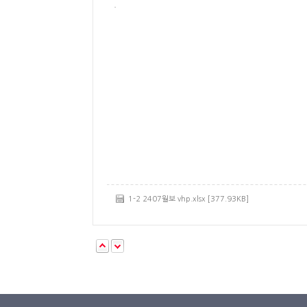
.
1-2 2407월보 vhp.xlsx [377.93KB]