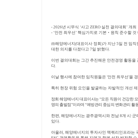
- 2026
년 시무식
‘
사고
ZERO
실천 결의대회
’
개최
- ‘
안전 최우선
’
핵심가치로 기본
‧
원칙 준수할 것
㈜
해양에너지
(
대표이사 정회
)
가 지난
5
일 전 임
대한 의지를 다졌다고
7
일 밝혔다
.
이번 결의대회는 그간 추진해온 안전경영 활동을
다
.
이날 행사에 참여한 임직원들은
'
안전 최우선
'
을 
특히 현장 위험 요인을 발굴하는 자발적인 개선 제
정회 해양에너지 대표이사는
“
모든 직원이 건강한 
영의 출발점
”
이라며
“
예방관리 중심의 변화관리 활
한편
,
해양에너지는 광주광역시와 전남
8
개 시
·
군
있다
.
아울러
,
해양에너지의 투자사인 맥쿼리인프라는
ESG
경영활동을 통해 지역과 함께 성장 발전할 수