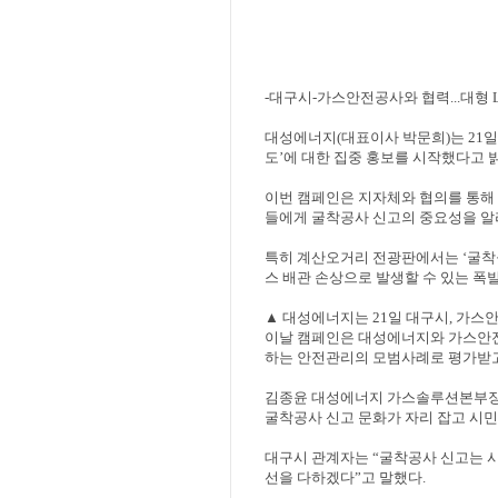
-
대구시
-
가스안전공사와 협력
...
대형
대성에너지
(
대표이사 박문희
)
는
21
일
도
’
에 대한 집중 홍보를 시작했다고 
이번 캠페인은 지자체와 협의를 통해
들에게 굴착공사 신고의 중요성을 알
특히 계산오거리 전광판에서는
‘
굴착
스 배관 손상으로 발생할 수 있는 폭
▲
대성에너지는
21
일 대구시
,
가스안
이날 캠페인은 대성에너지와 가스안
하는 안전관리의 모범사례로 평가받
김종윤 대성에너지 가스솔루션본부
굴착공사 신고 문화가 자리 잡고 시
대구시 관계자는
“
굴착공사 신고는 
선을 다하겠다
”
고 말했다
.