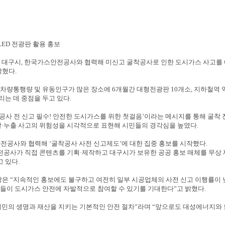
LED
전광판 활용 홍보
 대구시
,
한국가스안전공사와 협력해 미신고 굴착공사로 인한 도시가스 사고를
밝혔다
.
 차량통행량 및 유동인구가 많은 장소에
6
개월간 대형전광판
10
개소
,
지하철역 
리는 데 중점을 두고 있다
.
공사 전 신고 필수
!
안전한 도시가스를 위한 첫걸음
’
이라는 메시지를 통해 굴착 
발
·
누출 사고의 위험성을 시각적으로 표현해 시민들의 경각심을 높였다
.
전공사와 협력해
‘
굴착공사 사전 신고제도
’
에 대한 집중 홍보를 시작했다
.
전공사가 직접 콘텐츠를 기획
·
제작하고 대구시가 보유한 공공 홍보 매체를 무상
고 있다
.
장은
“
지속적인 홍보에도 불구하고 여전히 일부 시공업체의 사전 신고 이행률이 
민들이 도시가스 안전에 자발적으로 참여할 수 있기를 기대한다
”
고 밝혔다
.
시민의 생명과 재산을 지키는 기본적인 안전 절차
”
라며
“
앞으로도 대성에너지와 함