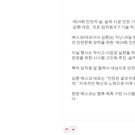
-
제
24
회 안전의 날
,
설계
·
시공
·
안전 기
-
김환 대표
, ‘
모든 임직원
ICT
기술 적
예스코
(
대표이사 김환
)
는 지난
20
일 
의 안전문화 정착을 위한
‘
제
24
회 안
이날 행사는 무사고 사업장 실현을 위
운영을 위한 시스템 고도화 추진
,
설
특히 임직원 및 협력사 대상으로 안전
김환 예스코 대표는
“
안전은 결코 타
며
, “
지속적인 혁신과 노력으로 더욱 
한편 예스코는 향후 예측 기반 시스템
다
.